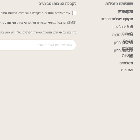
שירות
מדיניות
קטגוריות מובילות
לקבלת הטבות ומבצעים
כרית הריון
ותקנון
לקוחות
אני מאשר/ת ומסכימ/ה לקבלת דיוור ישיר, הודעות ופרסומ
תקנון
אודות
משטח פעילות לתינוק
(SMS) וכן בכל אמצעי תקשורת אלקטרוני אחר. אני מודע/
אתר
שירות
מוצרים להריון
מחויבת על פי חוק, ואשכול שמירת הפרטים שלי והשימוש בהם
הצהרת
לקוחות
מוצרי תינוקות
נגישות
שאלות
מחשבון הריון
נפוצות
מדיניות
שבועות הריון
פרטיות
צור
קשר
משלוחים
והחזרות