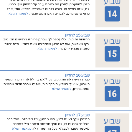
הזמן להתעמק ולהבין מה באמת עובר על התינוק שלי בבטן,
וגם, איזה בגדים אני רוצה ללבוש כשאגדל? חפרנו? אולי, אבל
כדאי שתשימי לב לדברים האלו ממש עכשיו.
למאמר המלא
שבוע 15 להריון
הריוניות ותיקות יוכלו לספר לך שבתקופה הזו מרגישים הכי טוב
וכיף שאפשר, ואם לא הבטן שמזכירה שאת בהריון, היית יכולה
לשכוח מההיריון לגמרי,
למאמר המלא
שבוע 16 להריון
כבר מרגישה את התינוק בתוכך? אם עוד לא אז זה יקרה ממש
השבוע, או אולי בשבועות הקרובים, ואפילו שכבר הגיוני שרואים
שאת בהריון,
למאמר המלא
שבוע 17 להריון
התינוק שלך לא נח לרגע, הוא מתנועע וזז רוב הזמן, אולי כבר
תצליחי להרגיש בו, וגם גופך משתנה ורחמך גדל במטרה
לאפשר לעובר לקבל את כל מה שנחוץ לו,
למאמר המלא