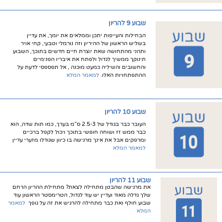
שבוע 9 להריון
הבחילות והעייפות יתכן וממלאים את יומך, את עדיין
בשליש הראשון של ההיריון וזה נורמלי וטבעי, קחי אויר
ותהני מהתחושה שאת יוצרת חיים חדשים בתוכך, השבוע
תינוקך ממשיך לגדול ולפתח את איבריו הפנימיים
והחשובים והשיליה כמעט מוכנה , אל תפספסי לדעת על
ההתפתחויות האלו.
למאמר המלא
שבוע 10 להריון
העובר כבר בגודל של 2.5-3 ס”מ בערך, כמו תות שדה, הוא
כבר ממש זז ושוחה חופשי בתוכך ויכול לקפל ברכיים
ומרפקים אבל את אינך מרגישה בו כיוון שגודלו מזערי עדיין
למאמר המלא
שבוע 11 להריון
את מרגישה שהבטן מתחילה לצאת? מתחילת ההריון הרחם
שלך גדלה מאוד ועדיין יש עוד לגדול, הטרימסטר הראשון עוד
שבוע חולף ואת כבר מתחילה להרגיש את זה על גופך
למאמר
המלא