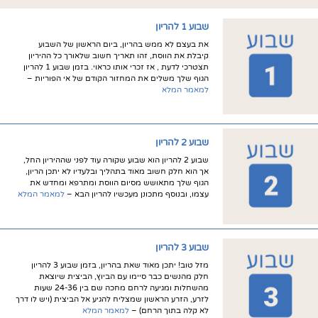
שבוע 1 להריון
את בעצם לא ממש בהריון, ביום הראשון של השבוע
קיבלת את הווסת, זהו תאריך חשוב שלאורך כל ההיריון
תצטרכי לדעת , אז זכרי אותו כראוי. בזמן שבוע 1 להריון
הגוף שלך משלים את המחזור הקודם של אי הפוריות –
למאמר המלא
שבוע 2 להריון
שבוע 2 להריון הוא שבוע שקורה עוד לפני שההיריון החל,
אך הוא חלק חשוב מאוד בתהליך ובלעדיו לא יתכן הריון,
הגוף שלך מתאושש מסיום הווסת ומתרפא ומחדש את
עצמו, ובנוסף מתכונן מעכשיו להריון הבא –
למאמר המלא
שבוע 3 להריון
מזל טוב! יתכן מאוד שאת בהריון, בזמן שבוע 3 להריון
חלק מהנשים כבר סיימו עם הביוץ, הביצית שיוצאת
מהשחלות ומגיעה לרחם מחכה שם בין 24-36 שעות
לזרע, הזרע הראשון שמצליח להגיע אל הביצית (ויש לו דרך
לא קלה בתוך הרחם) –
למאמר המלא