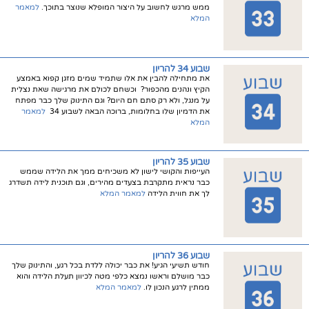
ממש מרגש לחשוב על היצור המופלא שנוצר בתוכך.
למאמר
המלא
שבוע 34 להריון
את מתחילה להבין את אלו שתמיד שמים מזגן קפוא באמצע
הקיץ ונהנים מהכפור? וכשחם לכולם את מרגישה שאת נצלית
על מנגל, ולא רק סתם חם היום? וגם התינוק שלך כבר מפתח
את הדמיון שלו בחלומות, ברוכה הבאה לשבוע 34
למאמר
המלא
שבוע 35 להריון
העייפות והקושי לישון לא משכיחים ממך את הלידה שממש
כבר נראית מתקרבת בצעדים מהירים, וגם תוכנית לידה תשדרג
לך את חווית הלידה
למאמר המלא
שבוע 36 להריון
חודש תשיעי הגיע! את כבר יכולה ללדת בכל רגע, והתינוק שלך
כבר מושלם וראשו נמצא כלפי מטה לכיוון תעלת הלידה והוא
ממתין לרגע הנכון לו.
למאמר המלא