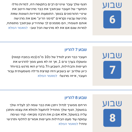
הגוף שלך עובר שינויים רבים בתקופה הזו, למרות גודלו
המזערי של העובר שבתוכך את כבר מרגישה היטב את
שינויי ההורמונים בגופך. התופעות הפיזיות השונות שאת
מרגישה עכשיו נקראים “סימני הריון” ואם את מרגישה
אותם תשמחי, הם מסמנים לך שההיריון שבתוכך מתפתח,
למרות שגם אם את לא מרגישה הכל טוב-
למאמר המלא
שבוע 7 להריון
העובר כבר הגיע לגודל של כ10 מ”מ (כמו במבה קטנה)
ומשקלו בערך גרם 1, אך זה לא מונע ממך להרגיש את
העייפות והבחילות, השבוע ה7 בהריון הוא מרגש במיוחד
כיוון שלרוב יש בשבוע הזה קפיצת גדילה משמעותית עבור
העובר, איזה מרגש!-
למאמר המלא
שבוע 8 להריון
הרחם ממשיך לגדול ויתכן ואת כבר שמה לב לעליה שלך
במשקל, הגוף שלך מתחיל להתעגל ולמלא את עצמו ותתכן
עליה במשקל, אלא אם כן את הרבה מקיאה- קחי נשימה
עמוקה עוד מעט הבחילות והעייפות אמורים לחלוף ותרגישי
נהדר!
למאמר המלא