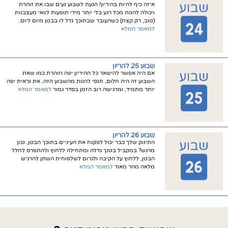
איזה כיף להיות בהיריון! הגעת לשבוע נעים שבו את זוהרת
ויכולה להנות מכל רגע בלי יותר מידי תופעות לוואי מעצבנות
(טוב, רק קצת) כשהעובר שבתוכך גדל לו בבטן מיום ליום.
למאמר המלא
שבוע 25 להריון
אם היה אפשר להישאר כל ההיריון יפה וזוהרת כמו שאת
השבוע זה היה חלום, תנסי להנות מהשבוע הזה, את נראית יפה
יותר מתמיד, ומרגישה רוב הזמן בסדר גמור
למאמר המלא
שבוע 26 להריון
התינוק שלך כבר יכול לפקוח את העיניים בתוכך הבטן, נכון
מרגש? במקביל בטנך גדלה ומתחילה ללחוץ ולהתפרס לחלל
הבטן, ללחוץ על הקיבה ולגרום לשלפוחית השתן להרגיש
מלאה מהר מאוד
למאמר המלא