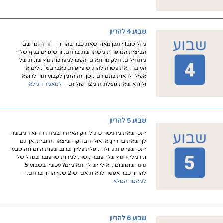
שבוע 4 להריון
מזל טוב! ייתכן מאוד שאת כבר בהריון – זה הזמן שבו
הביצית המופרית משתרשת ברחם, והשינויים בגוף שלך
מתחילים. חלק מהתאים יהפכו למערכות גוף שונות של
העובר, ואת עשויה להרגיש עייפות, כאבי בטן קלים או
אפילו לראות כתם דם קטן. זה הזמן לקבוע תור לרופא
ולוודא שאת נוטלת חומצה פולית. –
למאמר המלא
שבוע 5 להריון
יתכן שאת מרגישה כרגיל ורק האיחור במחזור הוא המבשר
לך שאת בהריון, או אולי הבדיקה שיצאה חיובית, אך גם
יתכן שעייפות גדולה נופלת עלייך ברוב שעות היום וזה טבעי
ונורמלי, הגוף שלך עובד קשה, למרות שהעובר בגודל של
גרגר שומשום , ואולי יש לך תאומים? עכשיו בשבוע 5
להריון כבר אפשר לראות אם יש 2 שקי הריון ברחם. –
למאמר המלא
שבוע 6 להריון