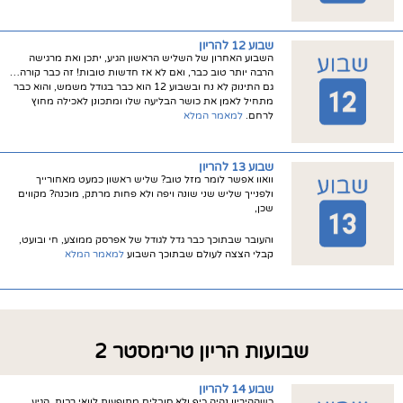
שבוע 12 להריון
השבוע האחרון של השליש הראשון הגיע, יתכן ואת מרגישה
הרבה יותר טוב כבר, ואם לא אז חדשות טובות! זה כבר קורה…
גם התינוק לא נח ובשבוע 12 הוא כבר בגודל משמש, והוא כבר
מתחיל לאמן את כושר הבליעה שלו ומתכונן לאכילה מחוץ
לרחם.
למאמר המלא
שבוע 13 להריון
וואוו אפשר לומר מזל טוב? שליש ראשון כמעט מאחורייך
ולפנייך שליש שני שונה ויפה ולא פחות מרתק, מוכנה? מקווים
שכן,
והעובר שבתוכך כבר גדל לגודל של אפרסק ממוצע, חי ובועט,
קבלי הצצה לעולם שבתוכך השבוע
למאמר המלא
שבועות הריון טרימסטר 2
שבוע 14 להריון
כשההיריון נהיה כיף ולא סובלים מתופעות לוואי רבות, הגיע