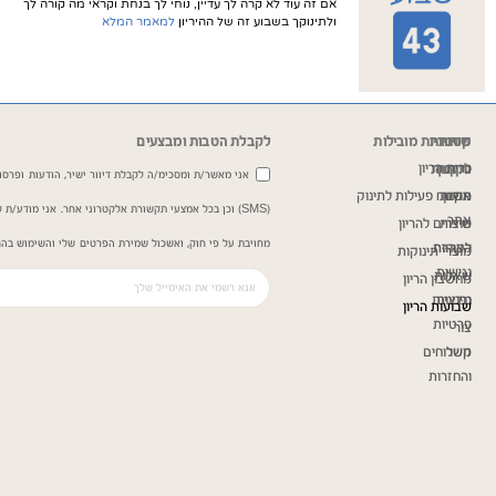
אם זה עוד לא קרה לך עדיין, נוחי לך בנחת וקראי מה קורה לך
ולתינוקך בשבוע זה של ההיריון
למאמר המלא
שירות
מדיניות
קטגוריות מובילות
לקבלת הטבות ומבצעים
כרית הריון
ותקנון
לקוחות
אני מאשר/ת ומסכימ/ה לקבלת דיוור ישיר, הודעות ופרסומ
תקנון
אודות
משטח פעילות לתינוק
(SMS) וכן בכל אמצעי תקשורת אלקטרוני אחר. אני מודע/
אתר
שירות
מוצרים להריון
מחויבת על פי חוק, ואשכול שמירת הפרטים שלי והשימוש בהם
הצהרת
לקוחות
מוצרי תינוקות
נגישות
שאלות
מחשבון הריון
נפוצות
מדיניות
שבועות הריון
פרטיות
צור
קשר
משלוחים
והחזרות