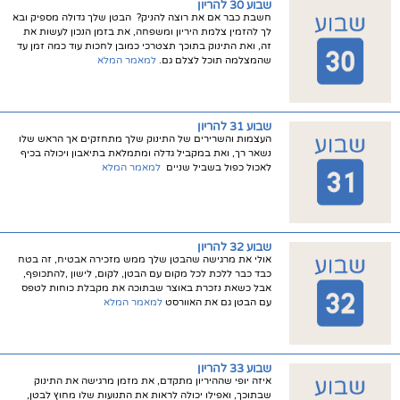
שבוע 30 להריון
חשבת כבר אם את רוצה להניק? הבטן שלך גדולה מספיק ובא
לך להזמין צלמת היריון ומשפחה, את בזמן הנכון לעשות את
זה, ואת התינוק בתוכך תצטרכי כמובן לחכות עוד כמה זמן עד
שהמצלמה תוכל לצלם גם.
למאמר המלא
שבוע 31 להריון
העצמות והשרירים של התינוק שלך מתחזקים אך הראש שלו
נשאר רך, ואת במקביל גדלה ומתמלאת בתיאבון ויכולה בכיף
לאכול כפול בשביל שניים
למאמר המלא
שבוע 32 להריון
אולי את מרגישה שהבטן שלך ממש מזכירה אבטיח, זה בטח
כבד כבר ללכת לכל מקום עם הבטן, לקום, לישון ,להתכופף,
אבל כשאת נזכרת באוצר שבתוכה את מקבלת כוחות לטפס
עם הבטן גם את האוורסט
למאמר המלא
שבוע 33 להריון
איזה יופי שההיריון מתקדם, את מזמן מרגישה את התינוק
שבתוכך, ואפילו יכולה לראות את התנועות שלו מחוץ לבטן,