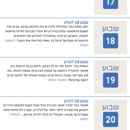
שבוע 18 להריון
יתכן שאת כבר מתחילה להרגיש את התינוק בבטן, נשים שזו
הפעם הראשונה שלהן בהיריון לא תמיד מבינות לאיזה תחושה
לצפות, השבוע יש סיכוי שתתחילי להרגיש את הדגדוגים
הראשונים שמבשרים על כך שאת מרגישה את העובר,
למאמר
המלא
שבוע 19 להריון
כשאת כבר יודעת מה יש לך בבטן, תינוק בן או תינוקת בת,
אפשר להתחיל לחשוב על שמות לבנים או שמות לבנות. מה
את מעדיפה שמות מיוחדים או שמות פופולרים? חדשניים או
דווקא עתיקים?
למאמר המלא
שבוע 20 להריון
אפשר כבר לברך אותך בברכת מזל-טוב! הגעת לאמצע ההיריון!
השבוע את עוברת לחצי השני של ההיריון, מעניין לא פחות ממה
שעברת עד עכשיו, מוכנה? זה הולך להיות מרתק…
למאמר
המלא