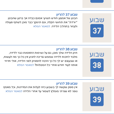
שבוע 37 להריון
הבטן של אמצע חודש תשיעי אמנם כבדה אך ברגע שהבטן
“יורדת” את תחושי הקלה, וגם תינוקך כבר מוכן לשתף פעולה
ולעזור בתהליך הלידה.
למאמר המלא
שבוע 38 להריון
תיק הלידה שלך מוכן, גם על נשימות התאמנת כבר ללידה,
מלבד לחכות ללידה שממש צריכה להגיע אין כל כך מה לעשות,
או שבעצם יש לך כל כך הרבה להספיק לפני הלידה, אולי תדחי
אותה לעוד חודש אחרי כל המטלות?
למאמר המלא
שבוע 39 להריון
אין ספק שקשה לך בשבוע כזה לעלות את המדרגות, וכל מאמץ
גופני לא שגרתי מומלץ לשמור עד אחרי הלידה
למאמר המלא