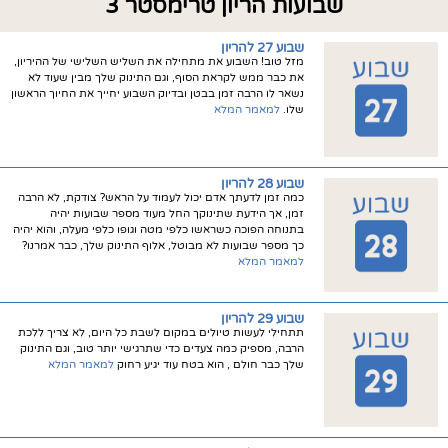
שבועות הריון טרימסטר 3
שבוע 27 להריון
מזל טוב! השבוע את מתחילה את השליש השלישי של ההיריון,
את כבר ממש לקראת הסוף, וגם התינוק שלך מבין שעוד לא
נשאר לו הרבה זמן בבטן ובדיוק השבוע יחייך את החיוך הראשון
שלו.
למאמר המלא
שבוע 28 להריון
כמה זמן לדעתך אדם יכול לעמוד על הראש? צודקת, לא הרבה
זמן, אך הידעת שתינוקך החל מעוד מספר שבועות יהיה
בתנוחה הפוכה כשראשו כלפי מטה וגופו כלפי מעלה, והוא יהיה
כך מספר שבועות לא מבוטל, אלוף התינוק שלך, כבר אמרנו?
למאמר המלא
שבוע 29 להריון
תתחילי לעשות טיולים במקום לשבת כל היום, לא צריך ללכת
הרבה, מספיק כמה צעדים כדי שתרגישי יותר טוב, וגם התינוק
שלך כבר חולם , הוא בטח עוד יגיע רחוק
למאמר המלא