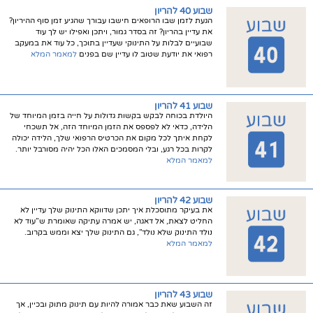
שבוע 40 להריון
הגעת לזמן שבו הרופאים חישבו עבורך שהגיע זמן סוף ההיריון?
את עדיין בהריון? זה בסדר גמור, ויתכן ואפילו יש לך עוד
שבועיים לבלות על התינוקי שעדיין בתוכך, כל עוד את במעקב
רפואי את יודעת שטוב לו עדיין שם בפנים
למאמר המלא
שבוע 41 להריון
היולדת בכוחה לבקש בקשות גדולות על חייה בזמן המיוחד של
הלידה, כדאי לא לפספס את הזמן המיוחד הזה, אל תשכחי
לקחת איתך לכל מקום את הכרטיס הרפואי שלך, הלידה יכולה
לקרות בכל רגע, ובלי המסמכים האלו הכל יהיה מסורבל יותר.
למאמר המלא
שבוע 42 להריון
את בעיקר מתוסכלת איך יתכן שדווקא התינוק שלך עדיין לא
החליט לצאת, אל דאגה, יש אמרה עתיקה שאומרת ש”עוד לא
נולד התינוק שלא נולד”, גם התינוק שלך יצא וממש בקרוב.
למאמר המלא
שבוע 43 להריון
זה השבוע שאת כבר אמורה להיות עם תינוק מתוק ובכיין, אך