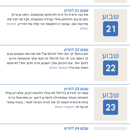
שבוע 21 להריון
את כבר נראית הריונית ולא סתם שהשמנת, ויתכן שיש לך
כאבים בגב התחתון אחרי עמידה ממושכת, אבל סך הכל את
מרגישה טוב, ועכשיו זו התקופה הכי קלה של ההיריון,
למאמר
המלא
שבוע 22 להריון
חם בחוץ? לך חם יותר! לכולם קר? את מרגישה שממש נעים
לך דווקא, איך זה יכול להיות? זה הגוף שלך שמשתנה ורגיש
לחום יותר, וגם התינוק שלך השבוע נהיה חכם יותר! לא סתם
המוח שלו גדל
למאמר המלא
שבוע 23 להריון
קשה לך להרדם בלילה? לא בגלל חלומות רעים, אלא רק בגלל
התנוחה הנוחה שמתחילה להפריע לישון, יש פתרונות! כרית
שינה איכותית תשנה לך את חווית השינה לגמרי, בטוח שתודי
לנו על זה.
למאמר המלא
שבוע 24 להריון