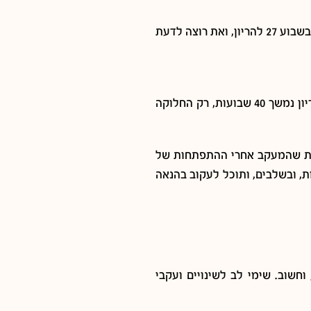
כדאי לדעת שישנם כמה גישות רפואיות לגבי החלוקה של החודשים מול כל שבוע בהריון, למה זה משנה לך? כי אם למשל את נמצאת בשבוע 27 להריון, ואת רוצה לדעת
אם הרופאים בעצמם לא בטוחים כולם באותו דבר, איך נוכל אנחנו לומר מה הנכון? מה שבטוח נכון הוא שכל הרופאים מסכימים שהריון נמשך 40 שבועות, רק החלוקה
לדעת שהמעקב אחרי ההתפתחות של
ת, ובשלבים, ותוכל לעקוב בהנאה
ורך, וחשוב. שימי לב לשינויים ועקבי