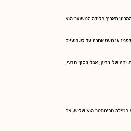
ההריון צפויה הלידה, מתחילת ההריון תאריך הלידה המשוער הוא
ריך הזה, יתכן מעט לפניו או מעט אחריו עד כשבועיים
יהיו של הריון, אבל בסוף תדעי,
ות את המילה טרי (אם הגיה עיברית כבדה), באנגלית זו הספרה 3, ובעצם פירוש המילה טרימסטר הוא שליש, אם