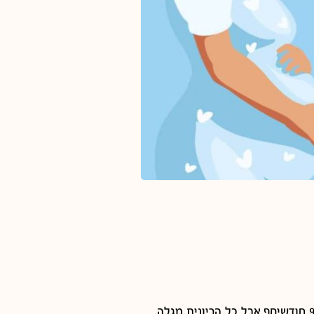
מי לא יודעת שיש 9 חודשי הריון? האמת שזה לא ממש מדויק, אם תיספרו את חודשי ההריון תהיו מופתעים ממש, שזה יוצא יותר מ9 חודשיםף אבל כל הריונית מגלה