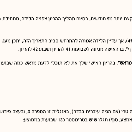
כן, אז כבר הבנת שיש 40 שבועות בהריון, ובחודשים ההריון יוצא קצת יותר מ9 חודשים, בסיום תהליך 
אמנם בפועל מעט מאוד נשים יולדות בדיוק בתאריך המשוער (כ4%), אך עדיין הלידה אמורה להתרחש סביב התא
ה לשבועות 41 להריון ושבוע 42 להריון,
מראש”
, בהריון האישי שלך את לא תוכלי לדעת מראש כמה שבועות 
טרי-מסטר אם תחלקו את המילה תגלו שאתם מכיר