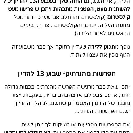
הלידה, אל חשש,
גם החזה שלך בשבוע ה13 להריון יכול
להשתנות מעט, הפטמות מתכהות ויתכן שיפרישו מעט
קולסטרום
(קולסטרום זהו חלב אם שערכו יותר מכל
מזונות העל הקיימים, והקולסטרום נוצר רק בימים
הראשונים לאחר הלידה),
גופך מתכונן ללידה שעדיין רחוקה אך כבר משבוע זה
הגוף מכין את עצמו לעתיד.
הפרשות מהנרתיק- שבוע 13 להריון
יתכן שאת כבר מרגישה הפרשה מהנרתיק בכמות גדולה
יותר, או עם צבע לבן או צהבהב בהיר, בעקבות ייצור
מוגבר של הורמון האסטרוגן שחשוב למהלך ההריון,
ישנם הפרשות מהנרתיק,
אם ההפרשות מפריעות או מציקות לך ניתן לשים
תחתונית כדי לספוג את ההפרשות,
לא מומלץ להשתמש