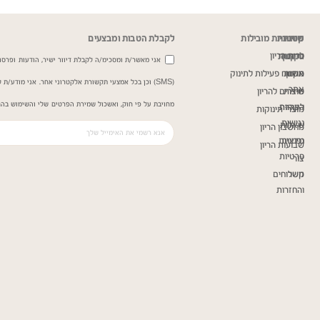
שירות
מדיניות
קטגוריות מובילות
לקבלת הטבות ומבצעים
כרית הריון
ותקנון
לקוחות
אני מאשר/ת ומסכימ/ה לקבלת דיוור ישיר, הודעות ופרסומ
תקנון
אודות
משטח פעילות לתינוק
(SMS) וכן בכל אמצעי תקשורת אלקטרוני אחר. אני מודע/
אתר
שירות
מוצרים להריון
מחויבת על פי חוק, ואשכול שמירת הפרטים שלי והשימוש בהם
הצהרת
לקוחות
מוצרי תינוקות
נגישות
שאלות
מחשבון הריון
נפוצות
מדיניות
שבועות הריון
פרטיות
צור
קשר
משלוחים
והחזרות