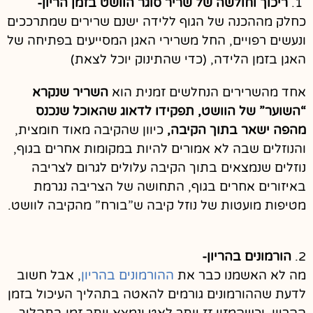
1.
ריכוך וחולשה של שריר סוגר הוושט בזמן הריון-
כחלק מההכנה של הגוף ללידה ישנם שרירים שמתרככים
ונעשים רפויים, החל משרירי האגן המסייעים בפתיחה של
האגן בזמן הלידה, (כדי שהתינוק יוכל לצאת)
אחד מהשרירים הנחלשים זמנית הוא
השריר שנקרא
“השוער” של הוושט, תפקידו לדאוג שהאוכל שנכנס
מהפה ישאר בתוך הקיבה,
כיוון שהקיבה מאוד חומצית,
והנוזלים שבה לא אמורים להיות במקומות אחרים בגוף,
נוזלים שנמצאים בתוך הקיבה עלולים לגרום לצריבה
באיזורים אחרים בגוף, התחושה של הצריבה נגרמת
מטיפות מועטות של נוזל קיבה ש”בורח” מהקיבה לוושט.
2.
הורמונים בהריון-
מה לא האשמנו כבר את
ההורמונים בהריון
, אבל חשוב
לדעת שההורמונים גורמים להאטה בתהליך העיכול בזמן
ההריון, וכשהמזון זז יותר לאט ונמצא יותר זמן בתהליך