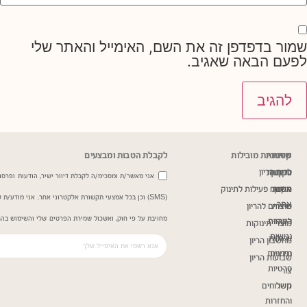
שמור בדפדפן זה את השם, האימייל והאתר שלי
לפעם הבאה שאגיב.
שירות
מדיניות
קטגוריות מובילות
לקבלת הטבות ומבצעים
כרית הריון
ותקנון
לקוחות
אני מאשר/ת ומסכימ/ה לקבלת דיוור ישיר, הודעות ופרסומ
תקנון
אודות
משטח פעילות לתינוק
(SMS) וכן בכל אמצעי תקשורת אלקטרוני אחר. אני מודע/
אתר
שירות
מוצרים להריון
מחויבת על פי חוק, ואשכול שמירת הפרטים שלי והשימוש בהם
הצהרת
לקוחות
מוצרי תינוקות
נגישות
שאלות
מחשבון הריון
נפוצות
מדיניות
שבועות הריון
פרטיות
צור
קשר
משלוחים
והחזרות