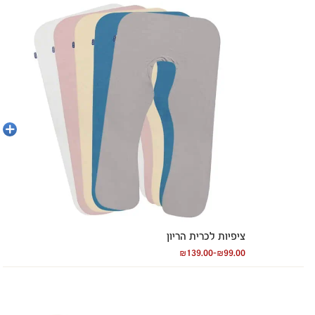
בחר
אפשרויו
ציפיות לכרית הריון
₪
139.00
–
₪
99.00