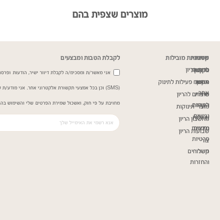
מוצרים שצפית בהם
שירות
מדיניות
קטגוריות מובילות
לקבלת הטבות ומבצעים
כרית הריון
ותקנון
לקוחות
אני מאשר/ת ומסכימ/ה לקבלת דיוור ישיר, הודעות ופרסומ
תקנון
אודות
משטח פעילות לתינוק
(SMS) וכן בכל אמצעי תקשורת אלקטרוני אחר. אני מודע/
אתר
שירות
מוצרים להריון
מחויבת על פי חוק, ואשכול שמירת הפרטים שלי והשימוש בהם
הצהרת
לקוחות
מוצרי תינוקות
נגישות
שאלות
מחשבון הריון
נפוצות
מדיניות
שבועות הריון
פרטיות
צור
קשר
משלוחים
והחזרות