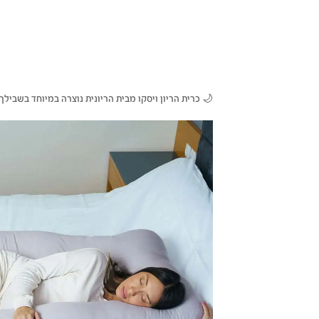
🌙 כרית הריון ויסקו מבית הריונית נוצרה במיוחד בשביל