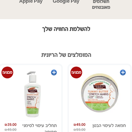
Apple Pay
Google Pay
ם
תשלומים
וחות
מאובטחים
ימי
להשלמת החוויה שלך
המומלצים של הריונית
הוספה
הוספה
מבצע!
מבצע!
לסל
לסל
₪
39.00
₪
49.00
חמאה לעיסוי הבטן
תחליב עיסוי לסימני
₪
49.00
₪
59.00