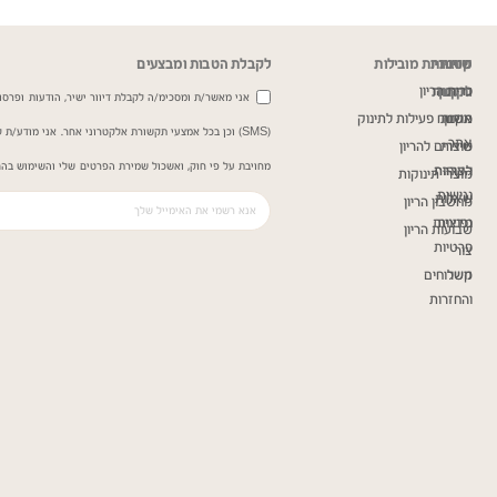
שירות
מדיניות
קטגוריות מובילות
לקבלת הטבות ומבצעים
כרית הריון
ותקנון
לקוחות
אני מאשר/ת ומסכימ/ה לקבלת דיוור ישיר, הודעות ופרסומ
תקנון
אודות
משטח פעילות לתינוק
(SMS) וכן בכל אמצעי תקשורת אלקטרוני אחר. אני מודע/
אתר
שירות
מוצרים להריון
מחויבת על פי חוק, ואשכול שמירת הפרטים שלי והשימוש בהם
הצהרת
לקוחות
מוצרי תינוקות
נגישות
שאלות
מחשבון הריון
נפוצות
מדיניות
שבועות הריון
פרטיות
צור
קשר
משלוחים
והחזרות