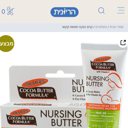
0
עמוד הבית
/
פאלמרס
/ קרם הנקה חמאת קקאו
מבצע!