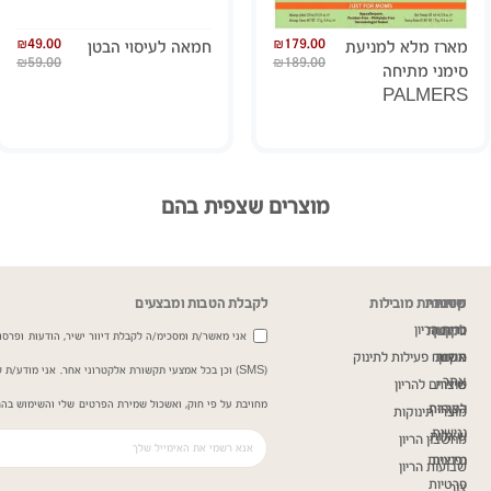
₪
49.00
₪
179.00
מארז מלא למניעת
חמאה לעיסוי הבטן
₪
59.00
₪
189.00
סימני מתיחה
PALMERS
מוצרים שצפית בהם
שירות
מדיניות
קטגוריות מובילות
לקבלת הטבות ומבצעים
כרית הריון
ותקנון
לקוחות
אני מאשר/ת ומסכימ/ה לקבלת דיוור ישיר, הודעות ופרסומ
תקנון
אודות
משטח פעילות לתינוק
(SMS) וכן בכל אמצעי תקשורת אלקטרוני אחר. אני מודע/
אתר
שירות
מוצרים להריון
מחויבת על פי חוק, ואשכול שמירת הפרטים שלי והשימוש בהם
הצהרת
לקוחות
מוצרי תינוקות
נגישות
שאלות
מחשבון הריון
נפוצות
מדיניות
שבועות הריון
פרטיות
צור