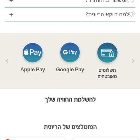
משלוחים והחזרות
למה דווקא הריונית?
Apple Pay
Google Pay
ם
תשלומים
וחות
מאובטחים
ימי
להשלמת החוויה שלך
המומלצים של הריונית