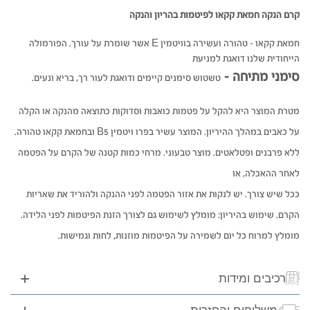
קרם הנקה חמאת קקאו לפיטמות בהריון והנקה
חמאת קקאו – טהורה ועשירה בוויטמין E אשר שומרת על עורך. הפורמולה
הייחודית שלנו דואגת למניעת
סימני מתיחה –
טשטוש סימנים קיימים ודואגת לעור רך, בריא ונעים.
מטרת המוצר היא להקל על פטמות כואבות וסדוקות כתוצאה מהנקה או הקלה
על כאבים במהלך ההיריון. המוצר עשיר בפרו ויטמין B5 ובחמאת קקאו טהורה.
ללא פרבנים ופטלאטים. מוצר טבעוני. מרחי כמות קטנה של הקרם על הפטמה
לאחר ההאכלה, או
ככל שיש צורך. יש לנקות את אזור הפטמה לפני ההנקה ולהוריד את שאריות
הקרם. שימוש בהיריון: מומלץ לשימוש גם לצורך הזנת הפיטמות לפני הלידה.
מומלץ למרוח כל יום לשמירה על הפיטמות מוזנות, לחות וגמישות.
רכיבים ומידות