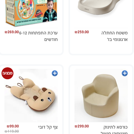
₪
269.00
₪
259.00
משטח החתלה
ערכת התפתחות 6-12
ארגונומי בז’
חודשים
הוספה
מידע
מבצע!
לסל
נוסף
₪
99.00
₪
299.00
כורסא לתינוק
צף קל דובי
₪
119.00
מונטסורי סטייל