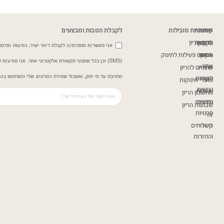
שירות
מדיניות
קטגוריות מובילות
לקבלת הטבות ומבצעים
כרית הריון
ותקנון
לקוחות
אני מאשר/ת ומסכימ/ה לקבלת דיוור ישיר, הודעות ופרסומ
תקנון
אודות
משטח פעילות לתינוק
(SMS) וכן בכל אמצעי תקשורת אלקטרוני אחר. אני מודע/
אתר
שירות
מוצרים להריון
מחויבת על פי חוק, ואשכול שמירת הפרטים שלי והשימוש בהם
הצהרת
לקוחות
מוצרי תינוקות
נגישות
שאלות
מחשבון הריון
נפוצות
מדיניות
שבועות הריון
פרטיות
צור
קשר
משלוחים
והחזרות