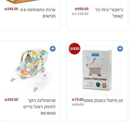
₪
249.00
₪
999.00
ג’ימבורי ביתי בז’
ערכת התפתחות 0-6
₪
1,199.00
קאמל
חודשים
הוספה
מידע
מבצע!
לסל
נוסף
₪
269.00
₪
79.00
זוג חיתולי במבוק סופט
טרמפולינה רוקר
₪
99.00
לתינוק ג’ונגל ברייט
סטארטס