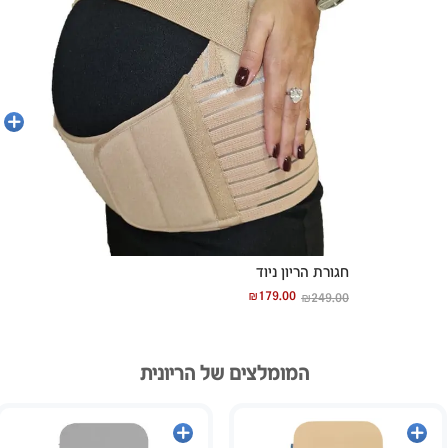
בחר
אפשרויו
חגורת הריון ניוד
₪
179.00
₪
249.00
המומלצים של הריונית
הוספה
הוספה
לסל
לסל