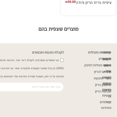
₪
99.00
ציפית כרית הריון ורודה
מוצרים שצפית בהם
שירות
מדיניות
קטגוריות מובילות
לקבלת הטבות ומבצעים
כרית הריון
ותקנון
לקוחות
אני מאשר/ת ומסכימ/ה לקבלת דיוור ישיר, הודעות ופרסומ
תקנון
אודות
משטח פעילות לתינוק
(SMS) וכן בכל אמצעי תקשורת אלקטרוני אחר. אני מודע/
אתר
שירות
מוצרים להריון
מחויבת על פי חוק, ואשכול שמירת הפרטים שלי והשימוש בהם
הצהרת
לקוחות
מוצרי תינוקות
נגישות
שאלות
מחשבון הריון
נפוצות
מדיניות
שבועות הריון
פרטיות
צור
קשר
משלוחים
והחזרות