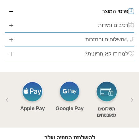
פרטי המוצר
רכיבים ומידות
משלוחים והחזרות
למה דווקא הריונית?
Apple Pay
Google Pay
ם
תשלומים
וחות
מאובטחים
ימי
להשלמת החוויה שלך