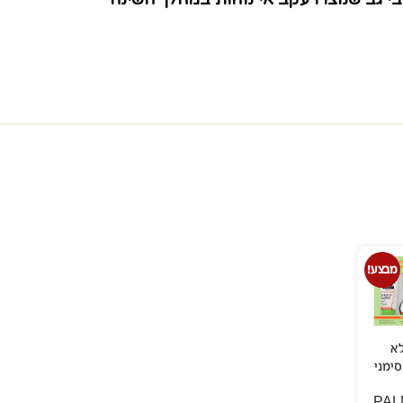
מבצע!
א
סימני
PAL