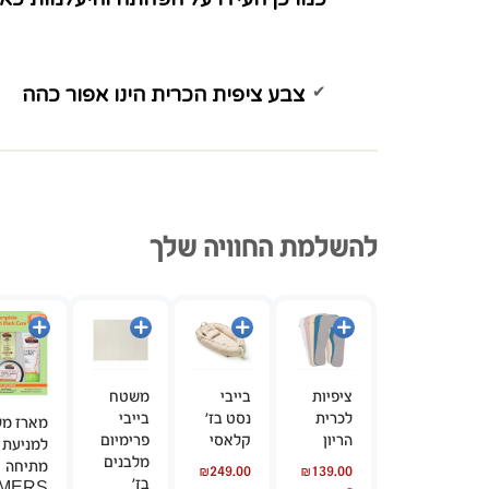
צבע ציפית הכרית הינו אפור כהה
להשלמת החוויה שלך
בחר
הוספה
הוספה
הוספה
אפשרויות
לסל
לסל
לסל
ציפיות
בייבי
משטח
לכרית
נסט בז’
בייבי
מארז מל
הריון
קלאסי
פרימיום
למניעת 
מלבנים
מתיחה
₪
249.00
₪
139.00
בז’
MERS
–