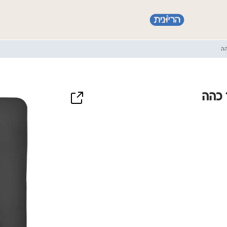
הה
 כהה