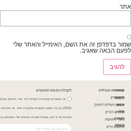
אתר
שמור בדפדפן זה את השם, האימייל והאתר שלי
לפעם הבאה שאגיב.
שירות
מדיניות
קטגוריות מובילות
לקבלת הטבות ומבצעים
כרית הריון
ותקנון
לקוחות
אני מאשר/ת ומסכימ/ה לקבלת דיוור ישיר, הודעות ופרסומ
תקנון
אודות
משטח פעילות לתינוק
(SMS) וכן בכל אמצעי תקשורת אלקטרוני אחר. אני מודע/
אתר
שירות
מוצרים להריון
מחויבת על פי חוק, ואשכול שמירת הפרטים שלי והשימוש בהם
הצהרת
לקוחות
מוצרי תינוקות
נגישות
שאלות
מחשבון הריון