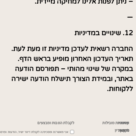
– ניתן לפנות אלינו למחיקה מיידית.
—
12. שינויים במדיניות
החברה רשאית לעדכן מדיניות זו מעת לעת.
תאריך העדכון האחרון מופיע בראש הדף.
במקרה של שינוי מהותי – תפורסם הודעה
באתר, ובמידת הצורך תישלח הודעה ישירה
ללקוחות.
שירות
מדיניות
קטגוריות מובילות
לקבלת הטבות ומבצעים
כרית הריון
ותקנון
לקוחות
אני מאשר/ת ומסכימ/ה לקבלת דיוור ישיר, הודעות ופרסומ