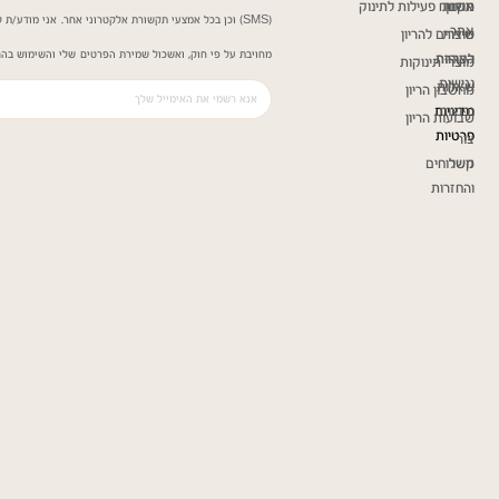
תקנון
אודות
משטח פעילות לתינוק
(SMS) וכן בכל אמצעי תקשורת אלקטרוני אחר. אני מודע/
אתר
שירות
מוצרים להריון
מחויבת על פי חוק, ואשכול שמירת הפרטים שלי והשימוש בהם
הצהרת
לקוחות
מוצרי תינוקות
נגישות
שאלות
מחשבון הריון
נפוצות
מדיניות
שבועות הריון
פרטיות
צור
קשר
משלוחים
והחזרות