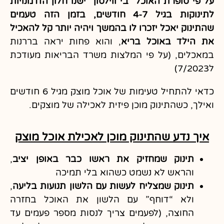
על פי סופרת האוכל “בי ווילסון” ישנו חלון הזדמנויות
לתינוקות בגיל 4-7 חודשים, בזמן הזה טעמים
שהתינוק יאכל יזכרו לו בהמשך ויהיה יותר קל להאכיל
את הילד באוכל בריא
, והוא פחות יראה בררנות
במאכלים, (על פי המלצות משרד הבריאות מעודכת
ל7/2023)
כדאי להתחיל טעימות של אוכל מוצק מגיל 6 חודשים
ואילך, כשהתינוק מוכן פיזית לאכילה של מוצקים.
איך נדע שהתינוק מוכן לאכילת אוכל מוצק
תינוק שמחזיק את ראשו כבר באופן יציב
,
והראש לא נשמט כשהוא בלי תמיכה
תינוק שמצליח לעשות עם הלשון תנועות בליעה
,
ולא “דוחף” עם הלשון את האוכל בחזרה
החוצה, (לפעמים צריך לנסות מספר פעמים עד