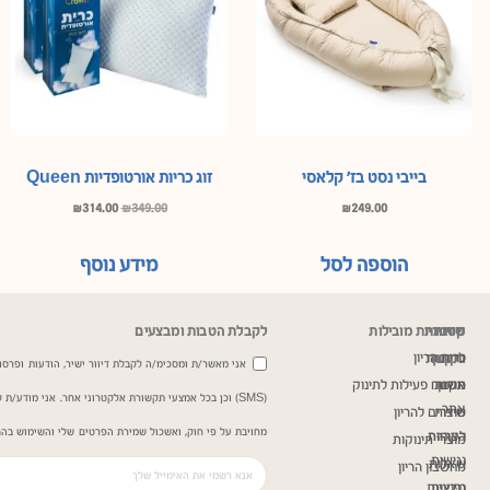
בייבי נסט בז’ קלאסי
זוג כריות אורטופדיות Queen
₪
314.00
₪
349.00
₪
249.00
הוספה לסל
מידע נוסף
שירות
מדיניות
קטגוריות מובילות
לקבלת הטבות ומבצעים
כרית הריון
ותקנון
לקוחות
אני מאשר/ת ומסכימ/ה לקבלת דיוור ישיר, הודעות ופרסומ
תקנון
אודות
משטח פעילות לתינוק
(SMS) וכן בכל אמצעי תקשורת אלקטרוני אחר. אני מודע/
אתר
שירות
מוצרים להריון
מחויבת על פי חוק, ואשכול שמירת הפרטים שלי והשימוש בהם
הצהרת
לקוחות
מוצרי תינוקות
נגישות
שאלות
מחשבון הריון
נפוצות
מדיניות