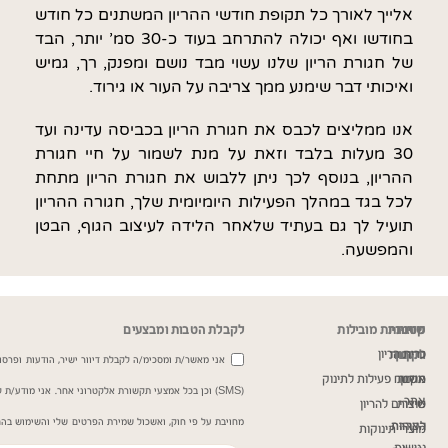
אלייך לאורך כל תקופת חודשי ההריון המשתנים כל חודש
בחודשו ואף יכולה להתרחב בעוד כ-30 סמ’ יותר, הבד
של חגורת הריון שלנו עשוי מבד נושם ומפנק, רך, גמיש
ואיכותי דבר שימנע ממך צריבה על העור או גירוד.
אנו ממליצים לכבס את חגורת הריון בכביסה עדינה ועד
30 מעלות בלבד וזאת על מנת לשמור על חיי חגורת
ההריון, בנוסף לכך ניתן ללבוש את חגורת הריון מתחת
לכל בגד במהלך הפעילות היומיומית שלך, חגורה ההריון
תועיל לך גם בעתיד שלאחר הלידה לעיצוב הגוף, הבטן
והמפשעה.
שירות
מדיניות
קטגוריות מובילות
לקבלת הטבות ומבצעים
כרית הריון
ותקנון
לקוחות
אני מאשר/ת ומסכימ/ה לקבלת דיוור ישיר, הודעות ופרסומ
תקנון
אודות
משטח פעילות לתינוק
(SMS) וכן בכל אמצעי תקשורת אלקטרוני אחר. אני מודע/
אתר
שירות
מוצרים להריון
מחויבת על פי חוק, ואשכול שמירת הפרטים שלי והשימוש בהם
הצהרת
לקוחות
מוצרי תינוקות